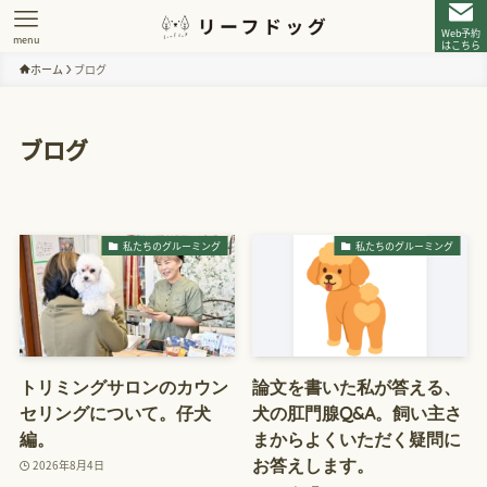
Web予約
menu
はこちら
ホーム
ブログ
ブログ
私たちのグルーミング
私たちのグルーミング
トリミングサロンのカウン
論文を書いた私が答える、
セリングについて。仔犬
犬の肛門腺Q&A。飼い主さ
編。
まからよくいただく疑問に
お答えします。
2026年8月4日