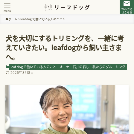
Web予約
menu
はこちら
ホーム
leaf dog で働いている人のこと
犬を大切にするトリミングを、一緒に考
えていきたい。leafdogから飼い主さま
へ。
leaf dog で働いている人のこと
オーナー石井の話し
私たちのグルーミング
2026年3月8日