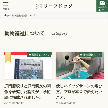
Web予約
menu
はこちら
ホーム
動物福祉について
動物福祉について
– category –
動物福祉について
動物福祉について
肛門腺絞りと肛門嚢炎の関
優しいドッグサロンの選び
係を研究した論文が、学術
方。プロが本音で伝えたい
誌に掲載されました。
こと。
2026年7月24日
2026年5月29日